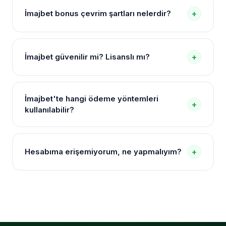
Herhangi bir uygulama indirmenize gerek yoktur.
İmajbet bonus çevrim şartları nelerdir?
+
Mobil tarayıcınızdan bu sayfadaki güncel bağlantıya
tıklayarak doğrudan mobil sürüme erişebilirsiniz. iOS
Her bonusun kendine özel çevrim şartları bulunur.
ve Android cihazlarda sorunsuz çalışır.
Genellikle bonus tutarının belirli bir katı spor
İmajbet güvenilir mi? Lisanslı mı?
+
bahislerinde veya casino oyunlarında çevrilmesi
gerekir. Detaylı koşullar site içi "Bonuslar" sayfasında
İmajbet, uluslararası oyun otoritelerine sahip lisanslı
açıkça belirtilmiştir.
bir platformdur. 256-bit SSL şifreleme, iki faktörlü
İmajbet'te hangi ödeme yöntemleri
+
doğrulama ve düzenli denetimlerle kullanıcı
kullanılabilir?
güvenliğini üst düzeyde tutar. Finansal işlemler
güvenli ödeme altyapısı üzerinden gerçekleşir.
Papara, banka havalesi, kredi kartı, Bitcoin,
Ethereum, USDT ve diğer popüler kripto paralar ile
Hesabıma erişemiyorum, ne yapmalıyım?
+
yatırım ve çekim yapılabilir. Yöntemlerin
kullanılabilirliği zaman zaman güncellenebilir, güncel
Öncelikle bu sayfadaki güncel bağlantıyı kullanmayı
listeyi site içinden kontrol edebilirsiniz.
deneyin. Adres değişmiş olabilir. Eğer bağlantı
doğruysa ve hâlâ erişim sorunu yaşıyorsanız, canlı
destek hattına bağlanarak durumunuzu bildirin.