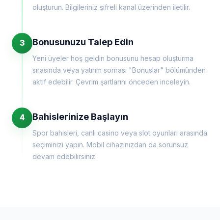
oluşturun. Bilgileriniz şifreli kanal üzerinden iletilir.
Bonusunuzu Talep Edin
3
Yeni üyeler hoş geldin bonusunu hesap oluşturma
sırasında veya yatırım sonrası "Bonuslar" bölümünden
aktif edebilir. Çevrim şartlarını önceden inceleyin.
Bahislerinize Başlayın
4
Spor bahisleri, canlı casino veya slot oyunları arasında
seçiminizi yapın. Mobil cihazınızdan da sorunsuz
devam edebilirsiniz.