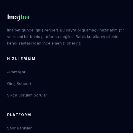
İmaj
bet
İmajbet güncel giriş rehberi. Bu sayfa bilgi amaçlı hazırlanmıştır
ve resmi bir bahis platformu değildir. Bahis kurallarını sitenin
kendi sayfasından incelemenizi öneririz.
HIZLI ERIŞIM
Avantajlar
Giriş Rehberi
Sıkça Sorulan Sorular
PLATFORM
Spor Bahisleri