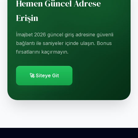
Hemen Güncel Adrese
Erişin
İmajbet 2026 güncel giriş adresine güvenli
bağlantı ile saniyeler içinde ulaşın. Bonus
fırsatlarını kaçırmayın.
🚀 Siteye Git