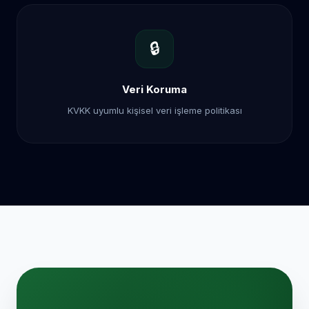
🔒
Veri Koruma
KVKK uyumlu kişisel veri işleme politikası