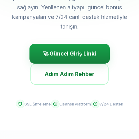
sağlayın. Yenilenen altyapı, güncel bonus
kampanyaları ve 7/24 canlı destek hizmetiyle
tanışın.
🚀 Güncel Giriş Linki
Adım Adım Rehber
SSL Şifreleme
Lisanslı Platform
7/24 Destek