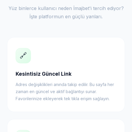
Yüz binlerce kullanıcı neden İmajbet'i tercih ediyor?
İşte platformun en güçlü yanları.
🔗
Kesintisiz Güncel Link
Adres değişiklikleri anında takip edilir. Bu sayfa her
zaman en güncel ve aktif bağlantıyı sunar.
Favorilerinize ekleyerek tek tıkla erişim sağlayın.