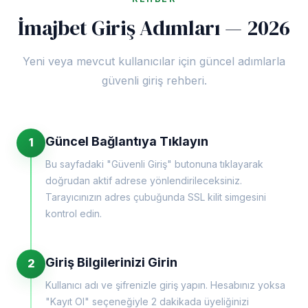
İmajbet Giriş Adımları — 2026
Yeni veya mevcut kullanıcılar için güncel adımlarla
güvenli giriş rehberi.
Güncel Bağlantıya Tıklayın
1
Bu sayfadaki "Güvenli Giriş" butonuna tıklayarak
doğrudan aktif adrese yönlendirileceksiniz.
Tarayıcınızın adres çubuğunda SSL kilit simgesini
kontrol edin.
Giriş Bilgilerinizi Girin
2
Kullanıcı adı ve şifrenizle giriş yapın. Hesabınız yoksa
"Kayıt Ol" seçeneğiyle 2 dakikada üyeliğinizi