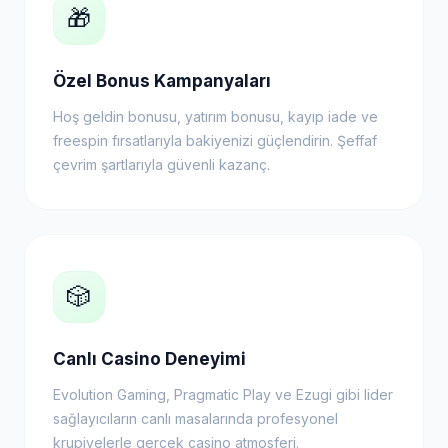
🎁
Özel Bonus Kampanyaları
Hoş geldin bonusu, yatırım bonusu, kayıp iade ve
freespin fırsatlarıyla bakiyenizi güçlendirin. Şeffaf
çevrim şartlarıyla güvenli kazanç.
🎲
Canlı Casino Deneyimi
Evolution Gaming, Pragmatic Play ve Ezugi gibi lider
sağlayıcıların canlı masalarında profesyonel
krupiyelerle gerçek casino atmosferi.