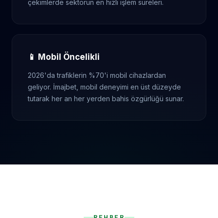
çekimlerde sektörün en hızlı işlem süreleri.
📱 Mobil Öncelikli
2026'da trafiklerin %70'i mobil cihazlardan
geliyor. İmajbet, mobil deneyimi en üst düzeyde
tutarak her an her yerden bahis özgürlüğü sunar.
REHBER