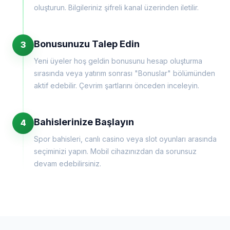
oluşturun. Bilgileriniz şifreli kanal üzerinden iletilir.
Bonusunuzu Talep Edin
3
Yeni üyeler hoş geldin bonusunu hesap oluşturma
sırasında veya yatırım sonrası "Bonuslar" bölümünden
aktif edebilir. Çevrim şartlarını önceden inceleyin.
Bahislerinize Başlayın
4
Spor bahisleri, canlı casino veya slot oyunları arasında
seçiminizi yapın. Mobil cihazınızdan da sorunsuz
devam edebilirsiniz.