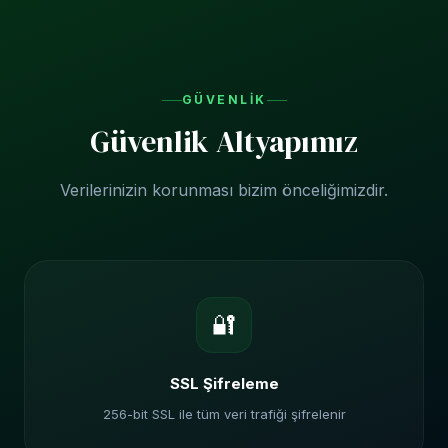
Şifrenizi unuttuysanız "Şifremi Unuttum" seçeneğiyle
sıfırlayabilirsiniz.
GÜVENLIK
Güvenlik Altyapımız
Verilerinizin korunması bizim önceliğimizdir.
🔐
SSL Şifreleme
256-bit SSL ile tüm veri trafiği şifrelenir