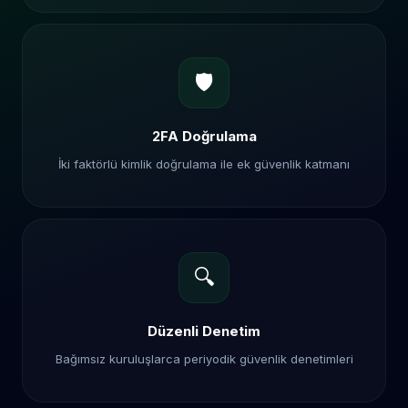
🛡️
2FA Doğrulama
İki faktörlü kimlik doğrulama ile ek güvenlik katmanı
🔍
Düzenli Denetim
Bağımsız kuruluşlarca periyodik güvenlik denetimleri