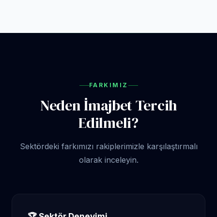
FARKIMIZ
Neden İmajbet Tercih
Edilmeli?
Sektördeki farkımızı rakiplerimizle karşılaştırmalı
olarak inceleyin.
🏆 Sektör Deneyimi