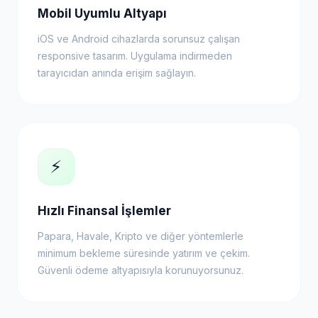
Mobil Uyumlu Altyapı
iOS ve Android cihazlarda sorunsuz çalışan
responsive tasarım. Uygulama indirmeden
tarayıcıdan anında erişim sağlayın.
⚡
Hızlı Finansal İşlemler
Papara, Havale, Kripto ve diğer yöntemlerle
minimum bekleme süresinde yatırım ve çekim.
Güvenli ödeme altyapısıyla korunuyorsunuz.