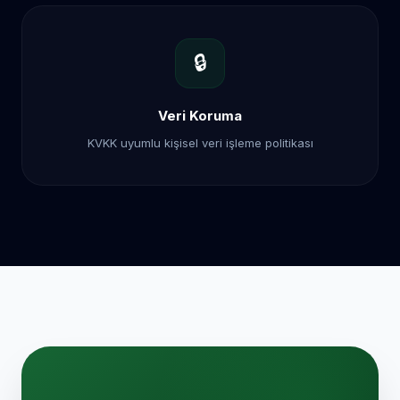
🔒
Veri Koruma
KVKK uyumlu kişisel veri işleme politikası