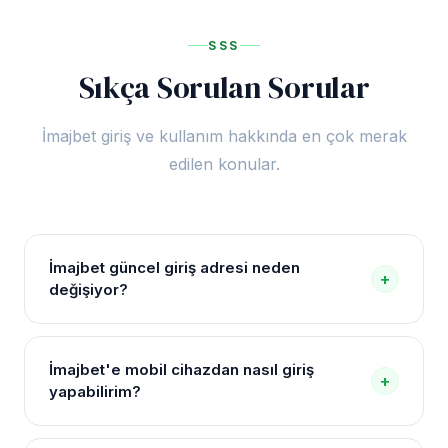
SSS
Sıkça Sorulan Sorular
İmajbet giriş ve kullanım hakkında en çok merak
edilen konular.
İmajbet güncel giriş adresi neden
+
değişiyor?
Türkiye'deki yasal düzenlemeler gereği online bahis
platformlarına zaman zaman erişim kısıtlamaları
İmajbet'e mobil cihazdan nasıl giriş
+
uygulanmaktadır. İmajbet, bu kısıtlamaları aşmak için
yapabilirim?
adresini günceller. Kullanıcılar bu sayfa aracılığıyla
her zaman en güncel adrese ulaşabilir.
İmajbet tamamen mobil uyumlu bir altyapıya sahiptir.