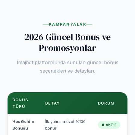
KAMPANYALAR
2026 Güncel Bonus ve
Promosyonlar
İmajbet platformunda sunulan güncel bonus
seçenekleri ve detayları.
BONUS
DETAY
DURUM
TÜRÜ
Hoş Geldin
İlk yatırıma özel %100
● AKTIF
Bonusu
bonus