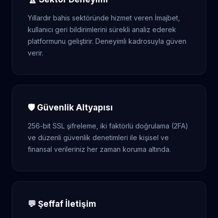
Yıllardır bahis sektöründe hizmet veren İmajbet,
kullanıcı geri bildirimlerini sürekli analiz ederek
platformunu geliştirir. Deneyimli kadrosuyla güven
verir.
🛡️ Güvenlik Altyapısı
256-bit SSL şifreleme, iki faktörlü doğrulama (2FA)
ve düzenli güvenlik denetimleri ile kişisel ve
finansal verileriniz her zaman koruma altında.
💬 Şeffaf İletişim