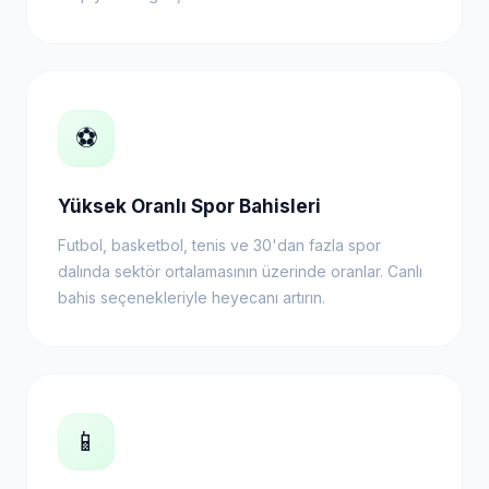
⚽
Yüksek Oranlı Spor Bahisleri
Futbol, basketbol, tenis ve 30'dan fazla spor
dalında sektör ortalamasının üzerinde oranlar. Canlı
bahis seçenekleriyle heyecanı artırın.
📱