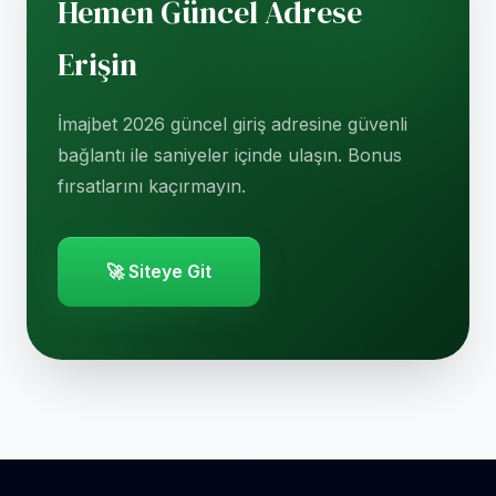
Hemen Güncel Adrese
Erişin
İmajbet 2026 güncel giriş adresine güvenli
bağlantı ile saniyeler içinde ulaşın. Bonus
fırsatlarını kaçırmayın.
🚀 Siteye Git