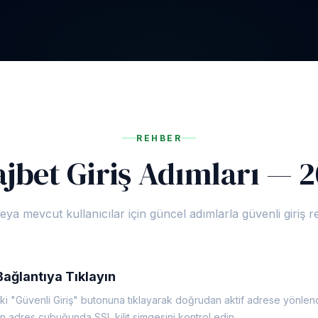
REHBER
jbet Giriş Adımları — 
eya mevcut kullanıcılar için güncel adımlarla güvenli giriş r
ağlantıya Tıklayın
i "Güvenli Giriş" butonuna tıklayarak doğrudan aktif adrese yönlendi
ın adres çubuğunda SSL kilit simgesini kontrol edin.