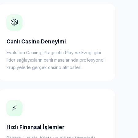
🎲
Canlı Casino Deneyimi
Evolution Gaming, Pragmatic Play ve Ezugi gibi
lider sağlayıcıların canlı masalarında profesyonel
krupiyelerle gerçek casino atmosferi.
⚡
Hızlı Finansal İşlemler