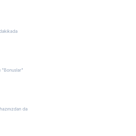
 dakikada
ı "Bonuslar"
cihazınızdan da