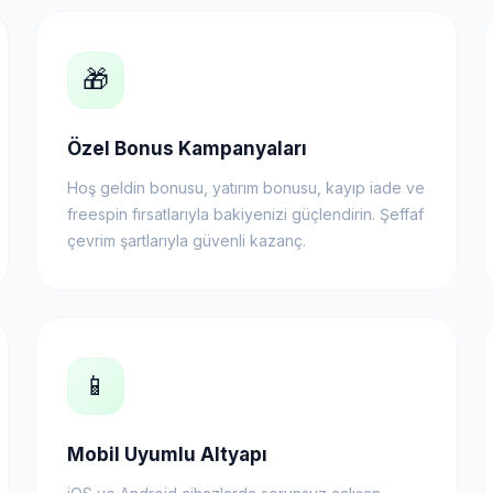
🎁
Özel Bonus Kampanyaları
Hoş geldin bonusu, yatırım bonusu, kayıp iade ve
freespin fırsatlarıyla bakiyenizi güçlendirin. Şeffaf
çevrim şartlarıyla güvenli kazanç.
📱
Mobil Uyumlu Altyapı